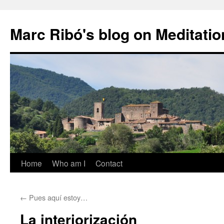
Marc Ribó's blog on Meditatio
Saltar
Home
Who am I
Contact
al
←
Pues aquí estoy…
contenido
La interiorización