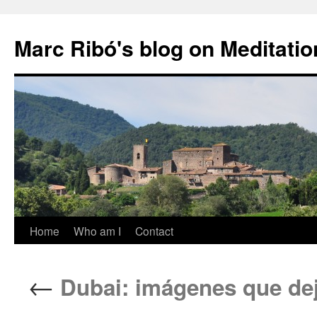
Marc Ribó's blog on Meditatio
Saltar
Home
Who am I
Contact
al
←
Dubai: imágenes que dej
contenido