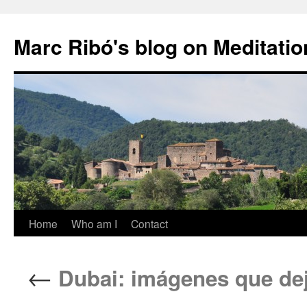
Marc Ribó's blog on Meditatio
Saltar
Home
Who am I
Contact
al
←
Dubai: imágenes que dej
contenido