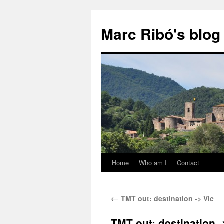
Marc Ribó's blog
Home
Who am I
Contact
Saltar
al
←
TMT out: destination -> Vic
contenido
TMT out: destination -