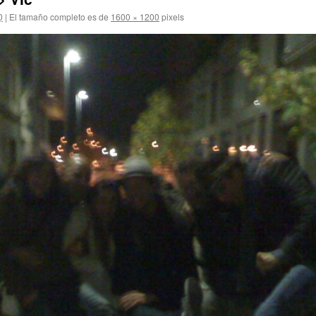
0
|
El tamaño completo es de
1600 × 1200
pixels