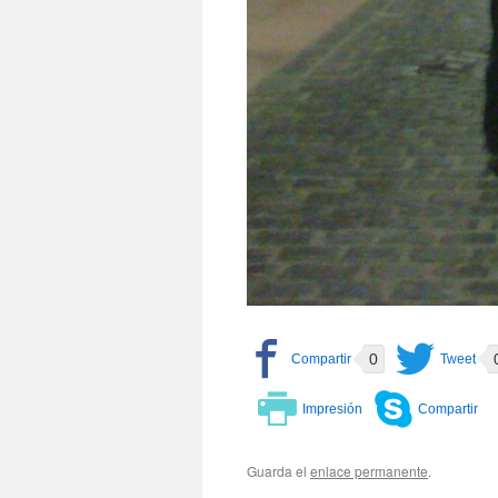
0
Guarda el
enlace permanente
.