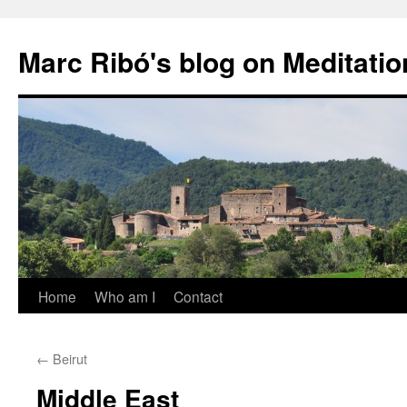
Marc Ribó's blog on Meditatio
Saltar
Home
Who am I
Contact
al
←
Beirut
contenido
Middle East