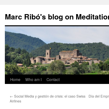
Marc Ribó's blog on Meditatio
Saltar
Home
Who am I
Contact
al
←
Social Media y gestión de crisis: el caso Swiss
Día del Empre
contenido
Airlines