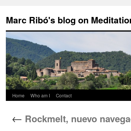
Marc Ribó's blog on Meditatio
Saltar
Home
Who am I
Contact
al
←
Rockmelt, nuevo navega
contenido