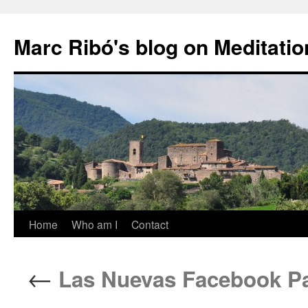
Marc Ribó's blog on Meditatio
Saltar
Home
Who am I
Contact
al
←
Las Nuevas Facebook Pa
contenido