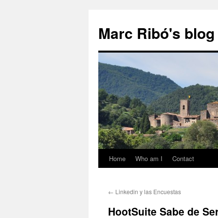
Marc Ribó's blog
Home
Who am I
Contact
Saltar
al
←
Linkedin y las Encuestas
contenido
HootSuite Sabe de Serv