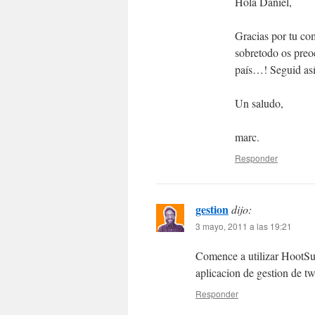
Hola Daniel,
Gracias por tu co
sobretodo os preoc
país…! Seguid así
Un saludo,
marc.
Responder
gestion
dijo:
3 mayo, 2011 a las 19:21
Comence a utilizar HootSui
aplicacion de gestion de t
Responder