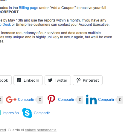
book
LinkedIn
Twitter
Pinterest
0
0
0
0
ized
. Guarda el
enlace permanente
.