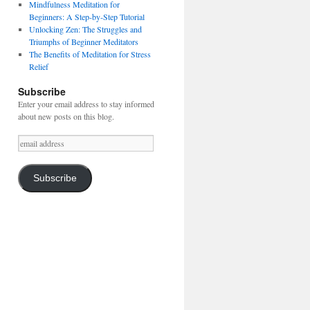
Mindfulness Meditation for
Beginners: A Step-by-Step Tutorial
Unlocking Zen: The Struggles and
Triumphs of Beginner Meditators
The Benefits of Meditation for Stress
Relief
Subscribe
Enter your email address to stay informed
about new posts on this blog.
email
address
Subscribe