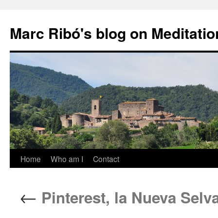
Marc Ribó's blog on Meditatio
Saltar
Home
Who am I
Contact
al
←
Pinterest, la Nueva Selv
contenido