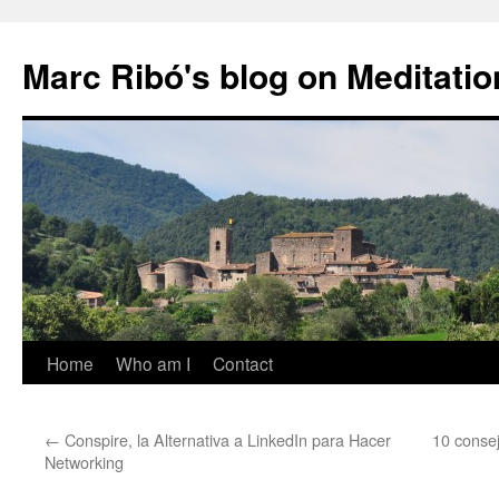
Marc Ribó's blog on Meditatio
Saltar
Home
Who am I
Contact
al
←
Conspire, la Alternativa a LinkedIn para Hacer
10 conse
contenido
Networking