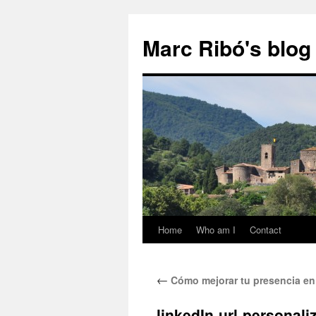
Marc Ribó's blog
Home
Who am I
Contact
Saltar
al
←
Cómo mejorar tu presencia en
contenido
linkedIn-url-personali