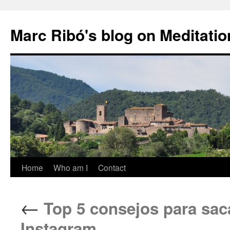
Marc Ribó's blog on Meditatio
Saltar
Home
Who am I
Contact
al
←
Top 5 consejos para saca
contenido
Instagram