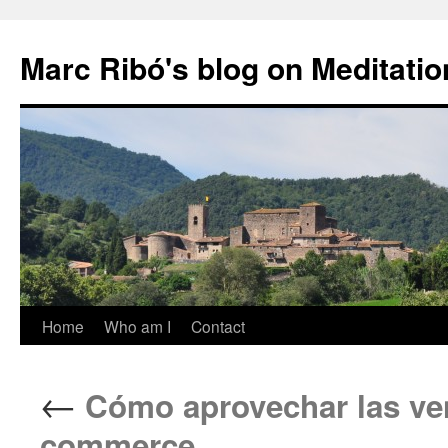
Marc Ribó's blog on Meditatio
Saltar
Home
Who am I
Contact
al
←
Cómo aprovechar las vent
contenido
commerce