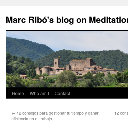
Marc Ribó's blog on Meditatio
Saltar
Home
Who am I
Contact
al
←
12 consejos para gestionar tu tiempo y ganar
12 cons
contenido
eficiencia en el trabajo