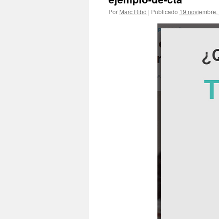
Por
Marc Ribó
|
Publicado
19 noviembre,