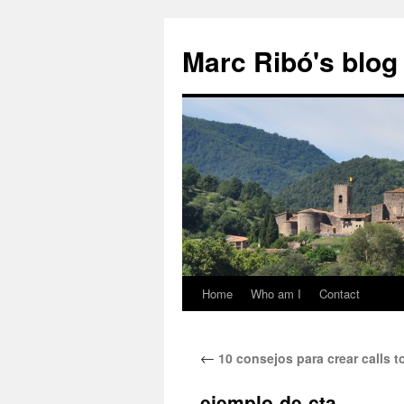
Marc Ribó's blog
Home
Who am I
Contact
Saltar
al
←
10 consejos para crear calls t
contenido
ejemplo-de-cta