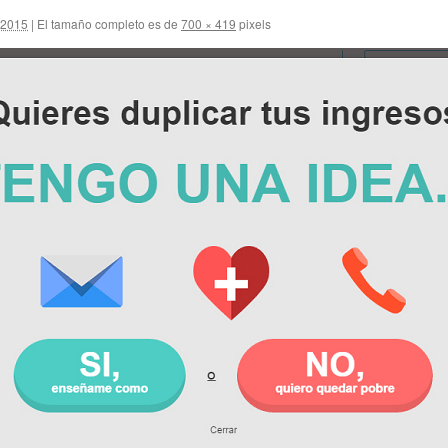
 2015
|
El tamaño completo es de
700 × 419
pixels