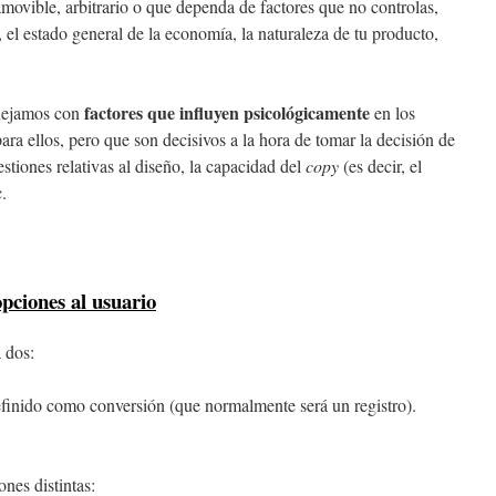
amovible, arbitrario o que dependa de factores que no controlas,
 el estado general de la economía, la naturaleza de tu producto,
factores que influyen psicológicamente
anejamos con
en los
para ellos, pero que son decisivos a la hora de tomar la decisión de
tiones relativas al diseño, la capacidad del
copy
(es decir, el
c.
pciones al usuario
 dos:
finido como conversión (que normalmente será un registro).
nes distintas: