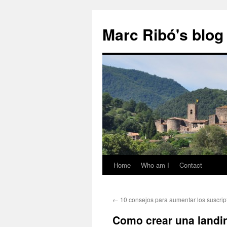
Marc Ribó's blog
Home
Who am I
Contact
Saltar
al
←
10 consejos para aumentar los suscript
contenido
Como crear una landi