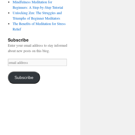
Mindfulness Meditation for
Beginners: A Step-by-Step Tutorial
Unlocking Zen: The Struggles and
Triumphs of Beginner Meditators
The Benefits of Meditation for Stress
Relief
Subscribe
Enter your email address to stay informed
about new posts on this blog.
email
address
Subscribe