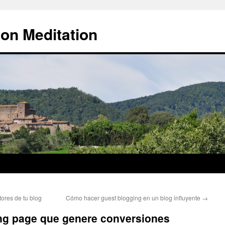
 on Meditation
ores de tu blog
Cómo hacer guest blogging en un blog influyente
→
ng page que genere conversiones