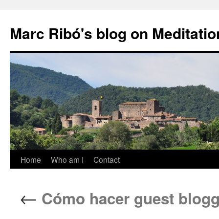
Marc Ribó's blog on Meditatio
Saltar
Home
Who am I
Contact
al
←
Cómo hacer guest bloggi
contenido