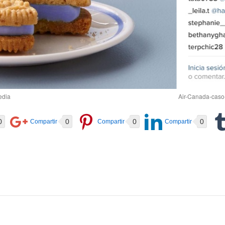
edia
Air-Canada-caso
0
0
0
0