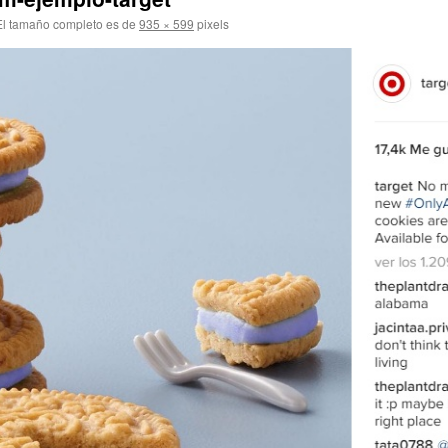
l tamaño completo es de
935 × 599
pixels