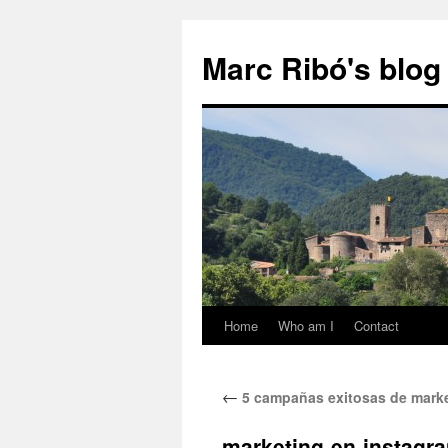
Marc Ribó's blog
Home
Who am I
Contact
Saltar
al
←
5 campañas exitosas de marke
contenido
marketing-en-instagra