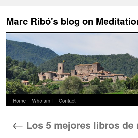
Marc Ribó's blog on Meditatio
Saltar
Home
Who am I
Contact
al
←
Los 5 mejores libros de 
contenido