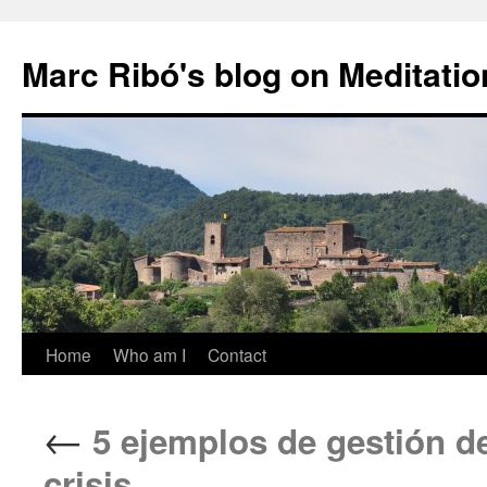
Marc Ribó's blog on Meditatio
Saltar
Home
Who am I
Contact
al
←
5 ejemplos de gestión de
contenido
crisis