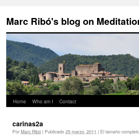
Marc Ribó's blog on Meditatio
Saltar
Home
Who am I
Contact
al
carinas2a
contenido
Por
Marc Ribó
|
Publicado
25 marzo, 2011
|
El tamaño complet