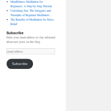
Mindfulness Meditation for
Beginners: A Step-by-Step Tutorial
Unlocking Zen: The Struggles and
Triumphs of Beginner Meditators
The Benefits of Meditation for Stress
Relief
Subscribe
Enter your email address to stay informed
about new posts on this blog.
email
address
Subscribe