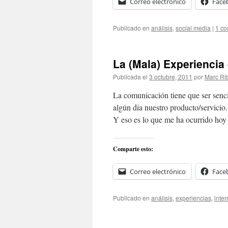
Correo electrónico
Face
Publicado en
análisis
,
social media
|
1 co
La (Mala) Experiencia 
Publicada el
3 octubre, 2011
por
Marc Ri
La comunicación tiene que ser senc
algún día nuestro producto/servici
Y eso es lo que me ha ocurrido ho
Comparte esto:
Correo electrónico
Face
Publicado en
análisis
,
experiencias
,
inter