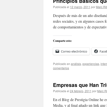
Principios Básicos q
Publicada el
12 marzo, 2011
por
Marc Ri
Después de más de un año diseñando
redes sociales, y en algunos casos f
de comportamientos y de expectati
Comparte esto:
Correo electrónico
Face
Publicado en
análisis
,
experiencias
,
inter
comentarios
Empresas que Han Tri
Publicada el
24 febrero, 2011
por
Marc R
En el Blog de Prestigia Online he es
Media, y al final añado un link que