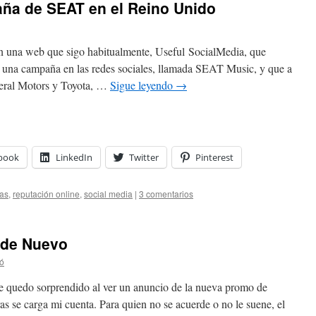
ña de SEAT en el Reino Unido
n una web que sigo habitualmente, Useful SocialMedia, que
na campaña en las redes sociales, llamada SEAT Music, y que a
neral Motors y Toyota, …
Sigue leyendo
→
book
LinkedIn
Twitter
Pinterest
ias
,
reputación online
,
social media
|
3 comentarios
 de Nuevo
ó
e quedo sorprendido al ver un anuncio de la nueva promo de
as se carga mi cuenta. Para quien no se acuerde o no le suene, el