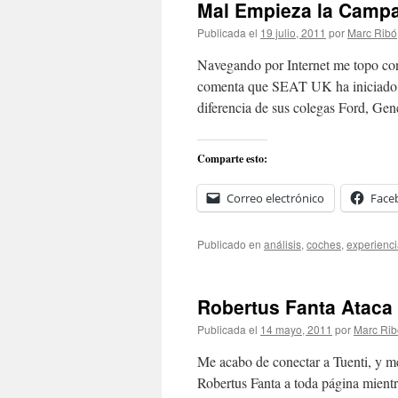
Mal Empieza la Campa
Publicada el
19 julio, 2011
por
Marc Ribó
Navegando por Internet me topo co
comenta que SEAT UK ha iniciado u
diferencia de sus colegas Ford, Ge
Comparte esto:
Correo electrónico
Face
Publicado en
análisis
,
coches
,
experienc
Robertus Fanta Ataca
Publicada el
14 mayo, 2011
por
Marc Rib
Me acabo de conectar a Tuenti, y m
Robertus Fanta a toda página mientr