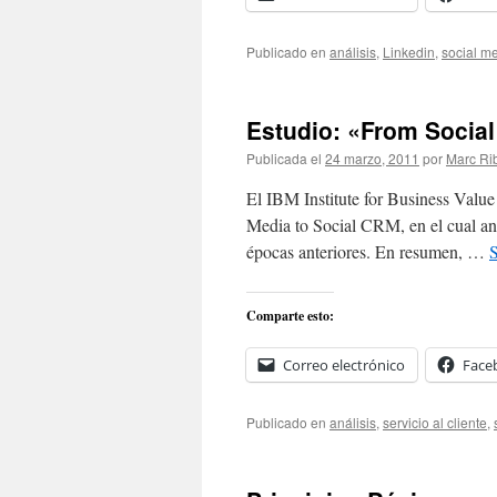
Publicado en
análisis
,
Linkedin
,
social m
Estudio: «From Social
Publicada el
24 marzo, 2011
por
Marc Ri
El IBM Institute for Business Value
Media to Social CRM, en el cual anal
épocas anteriores. En resumen, …
Comparte esto:
Correo electrónico
Face
Publicado en
análisis
,
servicio al cliente
,