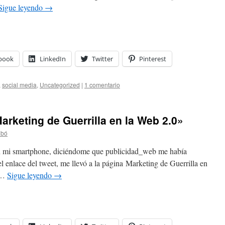
Sigue leyendo
→
book
LinkedIn
Twitter
Pinterest
,
social media
,
Uncategorized
|
1 comentario
arketing de Guerrilla en la Web 2.0»
ibó
en mi smartphone, diciéndome que publicidad_web me había
 enlace del tweet, me llevó a la página Marketing de Guerrilla en
g …
Sigue leyendo
→