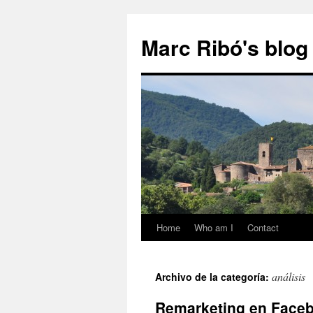
Marc Ribó's blog
Home
Who am I
Contact
Saltar
al
análisis
Archivo de la categoría:
contenido
Remarketing en Faceb