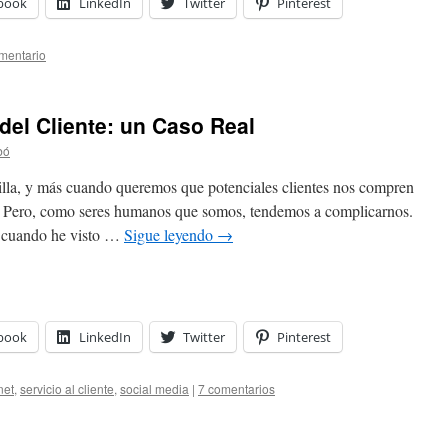
book
LinkedIn
Twitter
Pinterest
mentario
del Cliente: un Caso Real
bó
illa, y más cuando queremos que potenciales clientes nos compren
o. Pero, como seres humanos que somos, tendemos a complicarnos.
y cuando he visto …
Sigue leyendo
→
book
LinkedIn
Twitter
Pinterest
net
,
servicio al cliente
,
social media
|
7 comentarios