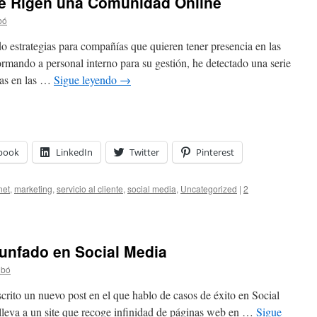
ue Rigen una Comunidad Online
bó
 estrategias para compañías que quieren tener presencia en las
ormando a personal interno para su gestión, he detectado una serie
vas en las …
Sigue leyendo
→
book
LinkedIn
Twitter
Pinterest
net
,
marketing
,
servicio al cliente
,
social media
,
Uncategorized
|
2
unfado en Social Media
ibó
crito un nuevo post en el que hablo de casos de éxito en Social
 lleva a un site que recoge infinidad de páginas web en …
Sigue