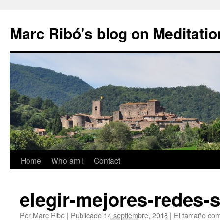
Marc Ribó's blog on Meditatio
Saltar
Home
Who am I
Contact
al
elegir-mejores-redes-
contenido
Por
Marc Ribó
|
Publicado
14 septiembre, 2018
|
El tamaño com