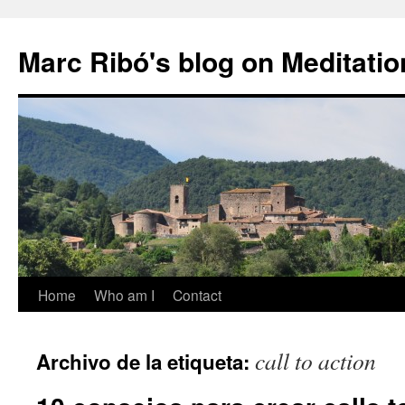
Marc Ribó's blog on Meditatio
Saltar
Home
Who am I
Contact
al
call to action
Archivo de la etiqueta:
contenido