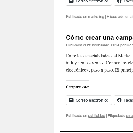
Correo electrónico
Face
Publicado en
marketing
|
Etiquetado
emai
Cómo crear una campa
Publicada el
28 noviembre, 2014
por
Mar
Entre las especialidades del Market
influye en las ventas. Conoce los 
electrónico», paso a paso. El princ
Comparte esto:
Correo electrónico
Face
Publicado en
publicidad
|
Etiquetado
ema