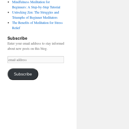
Mindfulness Meditation for
Beginners: A Step-by-Step Tutorial
Unlocking Zen: The Struggles and
Triumphs of Beginner Meditators
The Benefits of Meditation for Stress
Relief
Subscribe
Enter your email address to stay informed
about new posts on this blog.
email
address
Subscribe