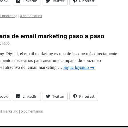
book
LinkedIn
Twitter
Pinterest
l marketing
|
3 comentarios
ña de email marketing paso a paso
c Ribó
ing Digital, el email marketing es una de las que más directamente
elementos necesarios para crear una campaña de «buzoneo
ipal atractivo del email marketing …
Sigue leyendo
→
book
LinkedIn
Twitter
Pinterest
il marketing
|
5 comentarios