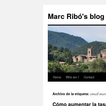
Marc Ribó's blog
Home
Who am I
Contact
Saltar
al
email mar
Archivo de la etiqueta:
contenido
Cómo aumentar la tasa