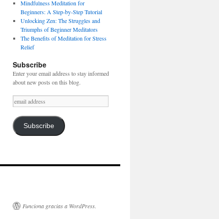
Mindfulness Meditation for
Beginners: A Step-by-Step Tutorial
Unlocking Zen: The Struggles and
Triumphs of Beginner Meditators
The Benefits of Meditation for Stress
Relief
Subscribe
Enter your email address to stay informed
about new posts on this blog.
email
address
Subscribe
Funciona gracias a WordPress.