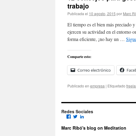
trabajo
Publicada el
10 agosto, 2015
por
Marc R
El tiempo es el bien más preciado y
ejercen su actividad en el entorno o
forma eficiente, ¡no hay un …
Sigu
Comparte esto:
Correo electrónico
Face
Publicado en
empresa
|
Etiquetado
freel
Redes Sociales
Facebook
Twitter
LinkedIn
Marc Ribó's blog on Meditation