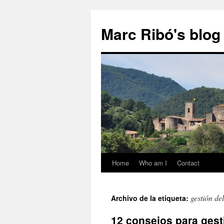
Marc Ribó's blog
Home
Who am I
Contact
Saltar
al
gestión de
Archivo de la etiqueta:
contenido
12 consejos para gesti