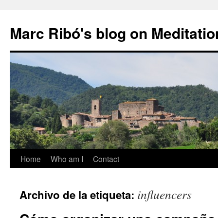
Marc Ribó's blog on Meditatio
Saltar
Home
Who am I
Contact
al
influencers
Archivo de la etiqueta:
contenido