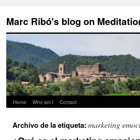
Marc Ribó's blog on Meditatio
Saltar
Home
Who am I
Contact
al
marketing emoc
Archivo de la etiqueta:
contenido