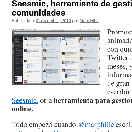
Seesmic, herramienta de gest
comunidades
Publicada el
8 noviembre, 2010
por
Marc Ribo
Promov
animad
con qui
Twitter 
meses, 
informa
de gran 
escribir
herramienta para gesti
Seesmic
, otra
online.
Todo empezó cuando
@marphille
escri