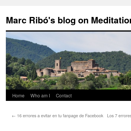
Marc Ribó's blog on Meditatio
Saltar
Home
Who am I
Contact
al
←
16 errores a evitar en tu fanpage de Facebook
Los 7 errore
contenido