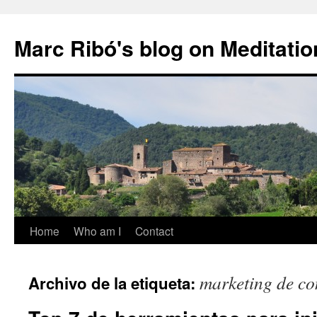
Marc Ribó's blog on Meditatio
Saltar
Home
Who am I
Contact
al
marketing de co
Archivo de la etiqueta:
contenido