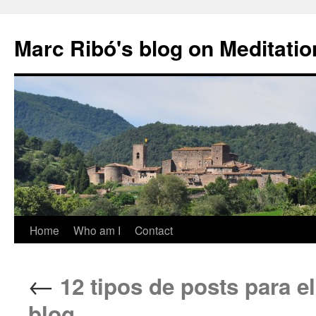
Marc Ribó's blog on Meditatio
Saltar
Home
Who am I
Contact
al
←
12 tipos de posts para e
contenido
blog