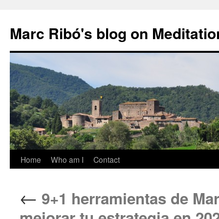
Marc Ribó's blog on Meditatio
Saltar
Home
Who am I
Contact
al
←
9+1 herramientas de Mark
contenido
mejorar tu estrategia en 20