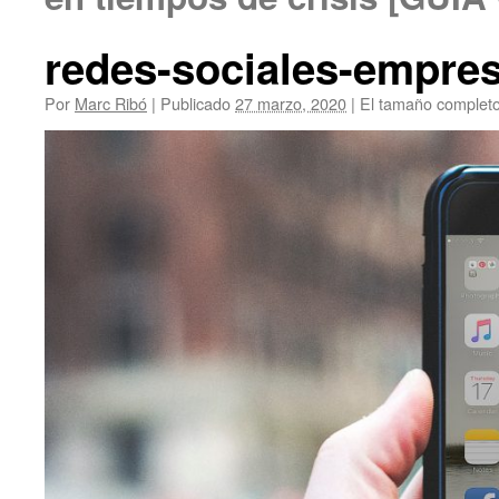
redes-sociales-empre
Por
Marc Ribó
|
Publicado
27 marzo, 2020
|
El tamaño complet