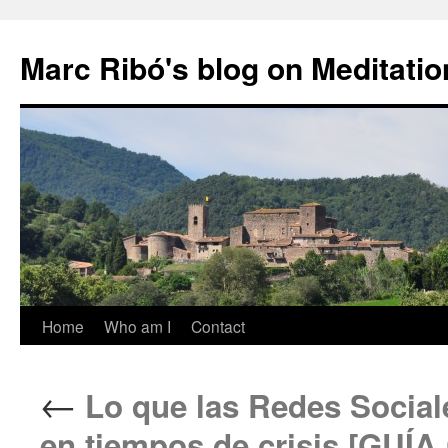
Marc Ribó's blog on Meditatio
Saltar
Home
Who am I
Contact
al
←
Lo que las Redes Social
contenido
en tiempos de crisis [GU