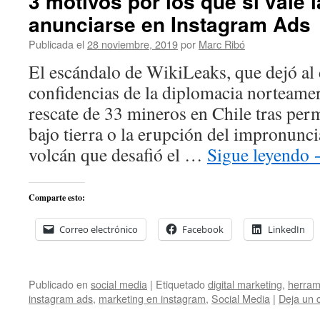
3 motivos por los que sí vale 
anunciarse en Instagram Ads
Publicada el
28 noviembre, 2019
por
Marc Ribó
El escándalo de WikiLeaks, que dejó al
confidencias de la diplomacia norteameri
rescate de 33 mineros en Chile tras per
bajo tierra o la erupción del impronuncia
volcán que desafió el …
Sigue leyendo
Comparte esto:
Correo electrónico
Facebook
LinkedIn
Publicado en
social media
|
Etiquetado
digital marketing
,
herram
instagram ads
,
marketing en instagram
,
Social Media
|
Deja un 