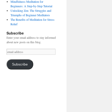
Mindfulness Meditation for
Beginners: A Step-by-Step Tutorial
Unlocking Zen: The Struggles and
Triumphs of Beginner Meditators
The Benefits of Meditation for Stress
Relief
Subscribe
Enter your email address to stay informed
about new posts on this blog.
email
address
Subscribe